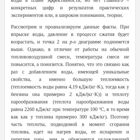
воды в плане эффективности, но нет главного –
конкретных цифр и результатов практических
экспериментов или, в широком понимании, теории.
Рассмотрим и проанализируем данные факты. При
впрыске воды, давление в процессе сжатия будет
возрастать, и точка 2 на
p
-υ
диаграмме поднимется
выше. Однако, в отличие от работы на обычной
топливовоздушной смеси, температура смеси не
повысится, а понизится. Понятно, что это связано как
раз с добавлением воды, имеющей уникальные
свойства, а именно большую теплоемкость
(теплоемкость воды равна 4,19 кДж/(кг·
K
), тогда как у
бензина она примерно 2 кДж/(кг·
K
)) и теплоту
парообразования (теплота парообразования воды
равна 2260 кДж/кг при температуре 100 ºС, в то время
как как у топлива примерно 300 кДж/кг). Поэтому
часть теплоты, подводимой в момент сгорания
топлива, идет на нагрев воды, ее испарение и
перегрев пара, чем и объясняется охлаждающий