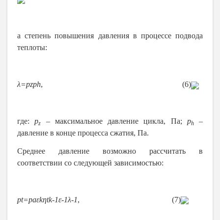
а степень повышения давления в процессе подвода
теплоты:
λ
=
p
z
p
h
,
(
6
)
где:
p
– максимальное давление цикла, Па;
p
–
z
h
давление в конце процесса сжатия, Па.
Среднее давление возможно рассчитать в
соответствии со следующей зависимостью:
p
t
=
p
а
ε
k
η
t
k
-
1
ε
-
1
λ
-
1
,
(
7
)