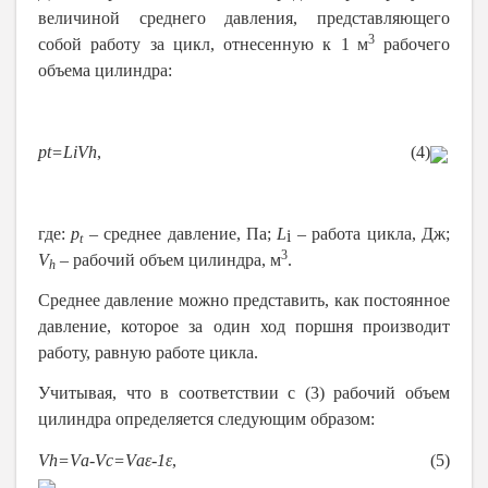
величиной среднего давления, представляющего
3
собой работу за цикл, отнесенную к 1
м
рабочего
объема цилиндра:
p
t
=
L
i
V
h
,
(4
)
где:
p
– среднее давление, Па;
L
– работа цикла, Дж;
i
t
3
V
– рабочий объем цилиндра, м
.
h
Среднее давление можно представить, как постоянное
давление, которое за один ход поршня производит
работу, равную работе цикла.
Учитывая, что в соответствии с (3) рабочий объем
цилиндра определяется следующим образом:
V
h
=
V
а
-
V
с
=
V
а
ε
-
1
ε
,
(5
)