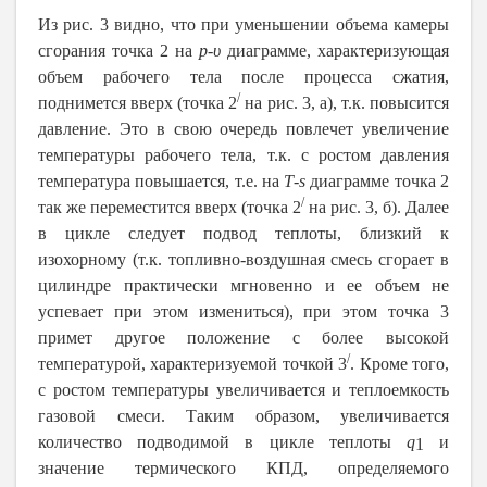
Из рис. 3 видно, что при уменьшении объема камеры
сгорания точка 2 на
p
-
υ
диаграмме, характеризующая
объем рабочего тела после процесса сжатия,
/
поднимется вверх (точка 2
на рис. 3, а), т.к. повысится
давление. Это в свою очередь повлечет увеличение
температуры рабочего тела, т.к. с ростом давления
температура повышается, т.е. на
T
-
s
диаграмме точка 2
/
так же переместится вверх (точка 2
на рис. 3, б). Далее
в цикле следует подвод теплоты, близкий к
изохорному (т.к. топливно-воздушная смесь сгорает в
цилиндре практически мгновенно и ее объем не
успевает при этом измениться), при этом точка 3
примет другое положение с более высокой
/
температурой, характеризуемой точкой 3
. Кроме того,
с ростом температуры увеличивается и теплоемкость
газовой смеси. Таким образом, увеличивается
количество подводимой в цикле теплоты
q
и
1
значение термического КПД, определяемого