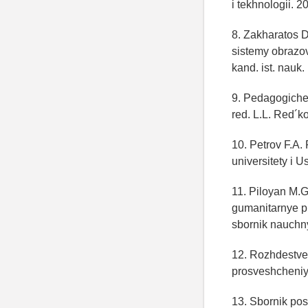
i tekhnologii. 
8. Zakharatos 
sistemy obrazov
kand. ist. nauk
9. Pedagogiches
red. L.L. Red´k
10. Petrov F.A.
universitety i 
11. Piloyan M.G
gumanitarnye p
sbornik nauchny
12. Rozhdestven
prosveshcheniy
13. Sbornik pos