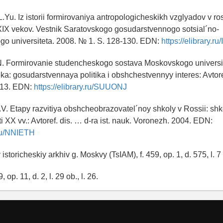
.Yu. Iz istorii formirovaniya antropologicheskikh vzglyadov v ro
IX vekov. Vestnik Saratovskogo gosudarstvennogo sotsial´no-
o universiteta. 2008. № 1. S. 128-130. EDN:
https://elibrary.r
N. Formirovanie studencheskogo sostava Moskovskogo universit
ka: gosudarstvennaya politika i obshchestvennyy interes: Avtore
2013. EDN:
https://elibrary.ru/SUUONJ
.V. Etapy razvitiya obshcheobrazovatel´noy shkoly v Rossii: sh
ti XX vv.: Avtoref. dis. … d-ra ist. nauk. Voronezh. 2004. EDN:
y.ru/NNIETH
 istoricheskiy arkhiv g. Moskvy (TsIAM), f. 459, op. 1, d. 575, l. 7
 op. 11, d. 2, l. 29 ob., l. 26.