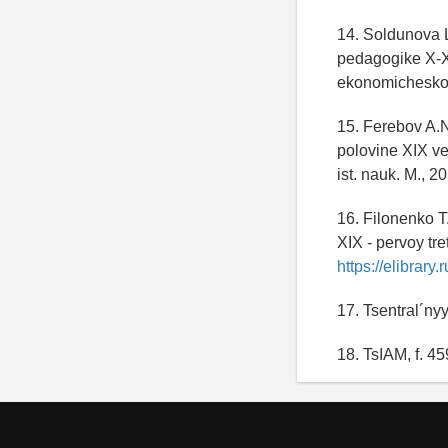
14. Soldunova L
pedagogike X-X
ekonomicheskog
15. Ferebov A.
polovine XIX ve
ist. nauk. M., 
16. Filonenko T
XIX - pervoy tre
https://elibrar
17. Tsentral´nyy
18. TsIAM, f. 459,