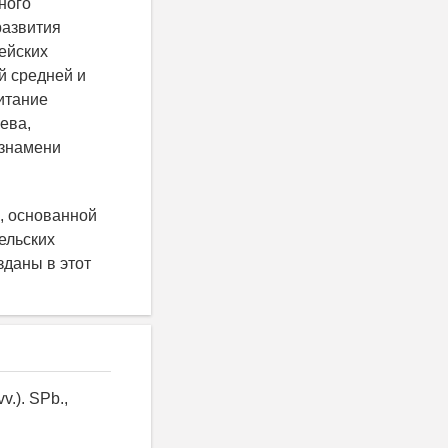
ного
развития
ейских
й средней и
итание
ева,
 знамени
, основанной
ельских
зданы в этот
v.). SPb.,