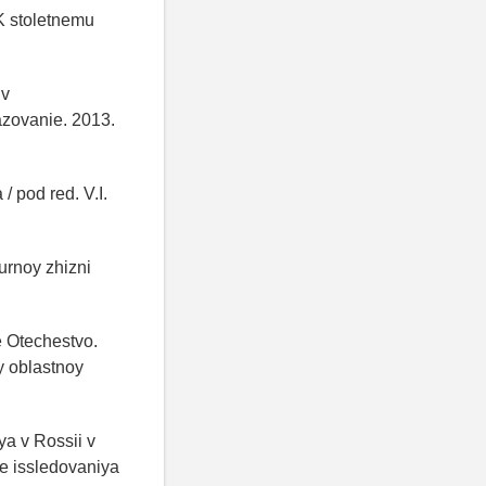
K stoletnemu
 v
azovanie. 2013.
/ pod red. V.I.
turnoy zhizni
 Otechestvo.
y oblastnoy
a v Rossii v
ye issledovaniya