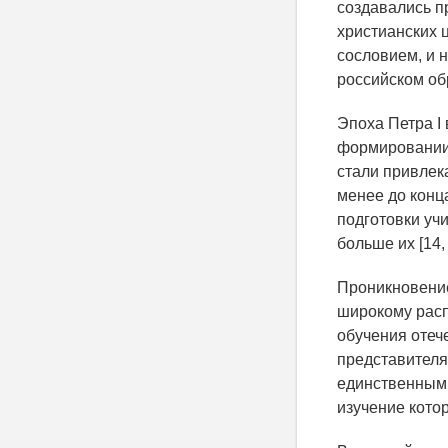
создавались п
христианских 
сословием, и 
российском об
Эпоха Петра I
формировании 
стали привлека
менее до конц
подготовки учи
больше их [14, 
Проникновение
широкому расп
обучения отеч
представителя
единственным 
изучение котор