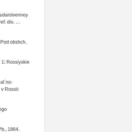
sudarstvennoy
ef. dis. …
/ Pod obshch.
. 1: Rossiyskie
al´no-
v Rossii:
nogo
Pb., 1864.