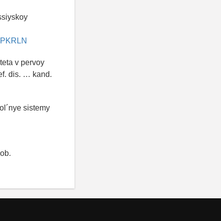
ssiyskoy
u/IPKRLN
eta v pervoy
f. dis. … kand.
kol´nye sistemy
 ob.