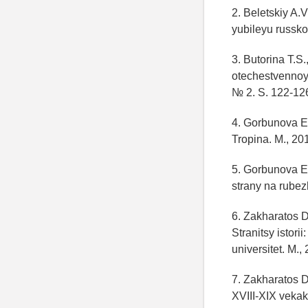
2. Beletskiy A.
yubileyu russko
3. Butorina T.S
otechestvennoy 
№ 2. S. 122-12
4. Gorbunova E.Y
Tropina. M., 2
5. Gorbunova E.
strany na rubez
6. Zakharatos 
Stranitsy istor
universitet. M.,
7. Zakharatos D
XVIII-XIX vekak