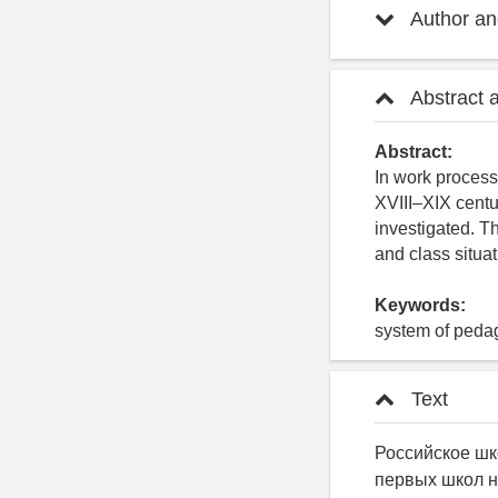
Author and
Abstract 
Abstract:
In work process
XVIII–XIX centu
investigated. Th
and class situat
Keywords:
system of pedag
Text
Российское шк
первых школ н