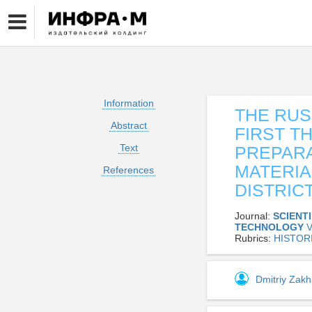
Information
THE RUS
Abstract
FIRST T
Text
PREPARA
MATERIA
References
DISTRICT
Journal:
SCIENT
TECHNOLOGY
V
Rubrics:
HISTOR
Dmitriy Zak