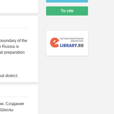
To cite
 boundary of the
n Russia is
cal preparation
l district.
ию. Создание
. Школы