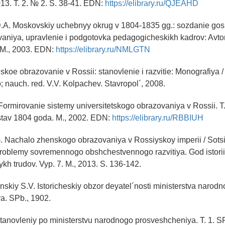
2013. T. 2. № 2. S. 38-41. EDN:
https://elibrary.ru/QJEAHD
D.A. Moskovskiy uchebnyy okrug v 1804-1835 gg.: sozdanie go
aniya, upravlenie i podgotovka pedagogicheskikh kadrov: Avtor
. M., 2003. EDN:
https://elibrary.ru/NMLGTN
koe obrazovanie v Rossii: stanovlenie i razvitie: Monografiya 
o; nauch. red. V.V. Kolpachev. Stavropol´, 2008.
 Formirovanie sistemy universitetskogo obrazovaniya v Rossii. T
Ustav 1804 goda. M., 2002. EDN:
https://elibrary.ru/RBBIUH
. Nachalo zhenskogo obrazovaniya v Rossiyskoy imperii / Sotsi
roblemy sovremennogo obshchestvennogo razvitiya. God istorii 
kh trudov. Vyp. 7. M., 2013. S. 136-142.
skiy S.V. Istoricheskiy obzor deyatel´nosti ministerstva narod
a. SPb., 1902.
tanovleniy po ministerstvu narodnogo prosveshcheniya. T. 1. S