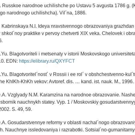
V. Russkoe narodnoe uchilishche po Ustavu 5 avgusta 1786 g. (
go narodnogo uchilishcha). Vil´na, 1886.
., Kabrinskaya N.I. Ideya nravstvennogo obrazovaniya grazhdan
shkol´noy praktike v pervoy chetverti XIX veka. Chelovek i obr
6.
u. Blagotvoriteli i metsenaty v istorii Moskovskogo universiteta 
010. EDN:
https://elibrary.ru/QXYFCT
Yu. Blagotvoritel´nost´ v Rossii i ee rol´ v obshchestvenno-kul´
he KhIKh-KhKh vekov: Avtoref. dis. … kand. ist. nauk. M., 1996.
D.A. Vzglyady N.M. Karamzina na narodnoe obrazovanie. Nashe
ii: sbornik nauchnykh statey. Vyp. 1 / Moskovskiy gosudarstvenny
 2002. S. 49, 59.
.A. Gosudarstvennye reformy v oblasti nachal´nogo obrazovaniy
h. Nauchnye issledovaniya i razrabotki. Sotsial´no-gumanitarn