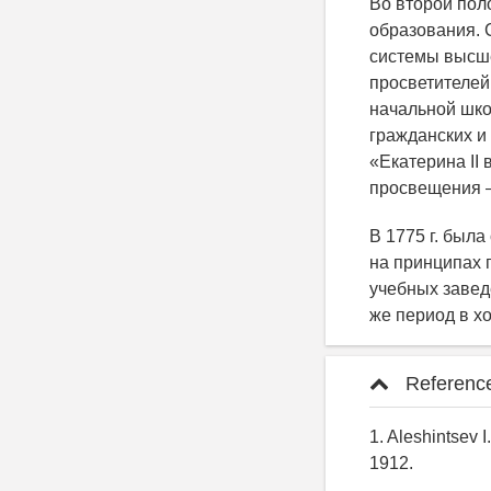
Во второй поло
образования. 
системы высше
просветителей
начальной шко
гражданских и
«Екатерина II
просвещения — 
В 1775 г. был
на принципах 
учебных завед
же период в х
Referenc
1. Aleshintsev I
1912.