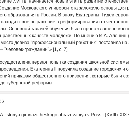
вине XVIII в. начинается новый этап в развитии отечествен
Создание Московского университета заложило основы для 
го образования в России. В эпоху Екатерины II идеи европ
 находят свое выражение в реформировании отечественно
лы. Основной задачей обучения было провозглашено восп
 нравственных качеств молодежи. По мнению И.А. Алешинц
 вместо девиза "профессиональный работник" поставила на
"человек-гражданин"» [1, с. 7].
а осуществлена первая попытка создания школьной системы
просвещения. Екатерина II поручила создание городских и с
ений приказам общественного призрения, которые были со
оде губернской реформы.
es
.A. Istoriya gimnazicheskogo obrazovaniya v Rossii (XVIII i XIX v