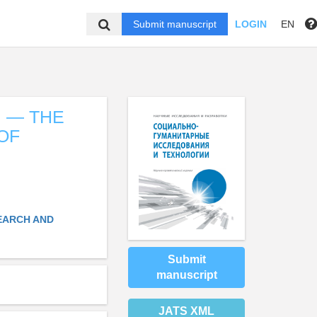
Submit manuscript
LOGIN
EN
I — THE
OF
EARCH AND
Submit
manuscript
JATS XML