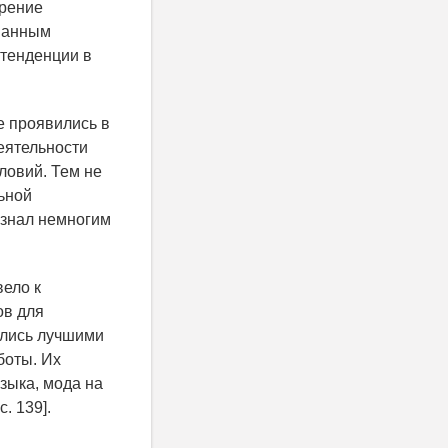
дрение
ованным
 тенденции в
е проявились в
еятельности
ловий. Тем не
ьной
ю знал немногим
ело к
ов для
лялись лучшими
боты. Их
зыка, мода на
. 139].