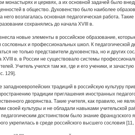
ри монастырях и церквях, а их основной задачей было вне
ценностей в общество. Духовенство было наиболее образ
на него возлагалась основная педагогическая работа. Такие
разовании сохранялись до начала XVIII в.
 внесла новые элементы в российское образование, которы
сословных и профессиональных школ. К педагогической д
ться не только представители духовенства, но и других сос
а XVIII в. в России не существовало системы профессионал
телей. Учитель учился там же, где и его ученики, и зачасту
с. 129].
 западноевропейских традиций в российскую культуру прив
ространению традиции приглашения иностранных педагог
ественного дворянства. Такие учителя, как правило, не яв
ми своей культуры и не обладали навыками учительской ра
педагогическим достоинством было знание французского я
ого укрепилась в среде российского высшего сословия [11, с